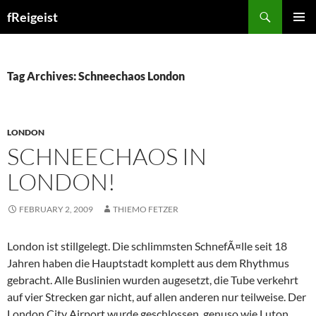
Search
fReigeist
SKIP
PRIMAR
TO
MENU
CONTENT
Tag Archives: Schneechaos London
LONDON
SCHNEECHAOS IN
LONDON!
FEBRUARY 2, 2009
THIEMO FETZER
London ist stillgelegt. Die schlimmsten SchnefÃ¤lle seit 18
Jahren haben die Hauptstadt komplett aus dem Rhythmus
gebracht. Alle Buslinien wurden augesetzt, die Tube verkehrt
auf vier Strecken gar nicht, auf allen anderen nur teilweise. Der
London City Airport wurde geschlossen, genuso wie Luton.