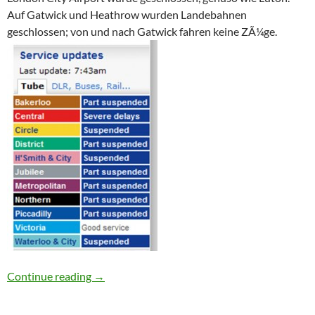
Auf Gatwick und Heathrow wurden Landebahnen
geschlossen; von und nach Gatwick fahren keine ZÃ¼ge.
Schneechaos in London!
Continue reading
→