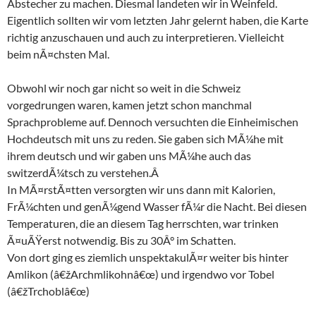
Abstecher zu machen. Diesmal landeten wir in Weinfeld.
Eigentlich sollten wir vom letzten Jahr gelernt haben, die Karte
richtig anzuschauen und auch zu interpretieren. Vielleicht
beim nÃ¤chsten Mal.
Obwohl wir noch gar nicht so weit in die Schweiz
vorgedrungen waren, kamen jetzt schon manchmal
Sprachprobleme auf. Dennoch versuchten die Einheimischen
Hochdeutsch mit uns zu reden. Sie gaben sich MÃ¼he mit
ihrem deutsch und wir gaben uns MÃ¼he auch das
switzerdÃ¼tsch zu verstehen.Â
In MÃ¤rstÃ¤tten versorgten wir uns dann mit Kalorien,
FrÃ¼chten und genÃ¼gend Wasser fÃ¼r die Nacht. Bei diesen
Temperaturen, die an diesem Tag herrschten, war trinken
Ã¤uÃŸerst notwendig. Bis zu 30Â° im Schatten.
Von dort ging es ziemlich unspektakulÃ¤r weiter bis hinter
Amlikon (â€žArchmlikohnâ€œ) und irgendwo vor Tobel
(â€žTrchoblâ€œ)