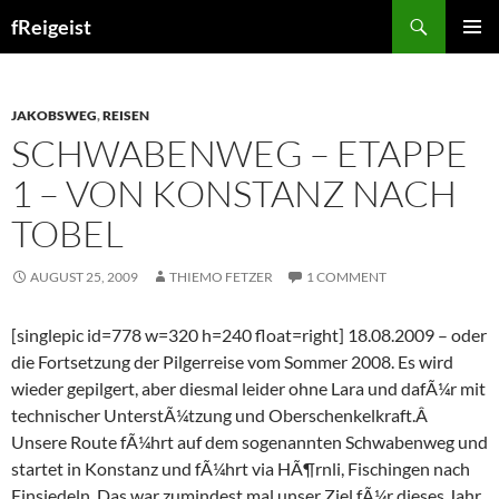
Search
fReigeist
SKIP
PRIMAR
TO
MENU
CONTENT
JAKOBSWEG
,
REISEN
SCHWABENWEG – ETAPPE
1 – VON KONSTANZ NACH
TOBEL
AUGUST 25, 2009
THIEMO FETZER
1 COMMENT
[singlepic id=778 w=320 h=240 float=right] 18.08.2009 – oder
die Fortsetzung der Pilgerreise vom Sommer 2008. Es wird
wieder gepilgert, aber diesmal leider ohne Lara und dafÃ¼r mit
technischer UnterstÃ¼tzung und Oberschenkelkraft.Â
Unsere Route fÃ¼hrt auf dem sogenannten Schwabenweg und
startet in Konstanz und fÃ¼hrt via HÃ¶rnli, Fischingen nach
Einsiedeln. Das war zumindest mal unser Ziel fÃ¼r dieses Jahr.