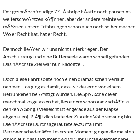
Der gesprÃ¤chfreudige 77-jÃ¤hrige hÃ¤tte noch pausenlos
weiterschwÃ¤tzen kÃ¶nnen, aber der andere meinte wir
mÃ¼ssen unsere Erfahrungen schon auch noch selber machen.
Wo er Recht hat, hat er Recht.
Dennoch lieÃŸen wir uns nicht unterkriegen. Der
Anschlusszug und eine Butterseele waren schnell gefunden.
Das nÃ¤chste Ziel war nun Radolfzell.
Doch diese Fahrt sollte noch einen dramatischen Verlauf
nehmen. Los ging es damit, dass wir dauernd von einem
Betrunkenen belÃ¤stigt wurden. Die SprÃ¼che die er
manchmal losgelassen hat, lies einem schon ganz schÃ¶n zu
denken Ã¼brig. (Vielleicht ist er gerade aus der Klapse
abgehauen). PlÃ¶tzlich legte der Zug eine Vollbremsung hin.
Die nÃ¤chste Durchsage lautete â€žUnfall mit
Personenschadenâ€œ. Im ersten Moment gingen die meisten
davon aus, dass sich irgendwo vor uns Unfall ereignet habe