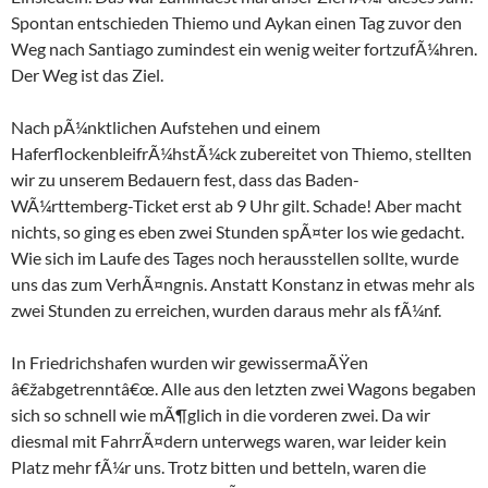
Spontan entschieden Thiemo und Aykan einen Tag zuvor den
Weg nach Santiago zumindest ein wenig weiter fortzufÃ¼hren.
Der Weg ist das Ziel.
Nach pÃ¼nktlichen Aufstehen und einem
HaferflockenbleifrÃ¼hstÃ¼ck zubereitet von Thiemo, stellten
wir zu unserem Bedauern fest, dass das Baden-
WÃ¼rttemberg-Ticket erst ab 9 Uhr gilt. Schade! Aber macht
nichts, so ging es eben zwei Stunden spÃ¤ter los wie gedacht.
Wie sich im Laufe des Tages noch herausstellen sollte, wurde
uns das zum VerhÃ¤ngnis. Anstatt Konstanz in etwas mehr als
zwei Stunden zu erreichen, wurden daraus mehr als fÃ¼nf.
In Friedrichshafen wurden wir gewissermaÃŸen
â€žabgetrenntâ€œ. Alle aus den letzten zwei Wagons begaben
sich so schnell wie mÃ¶glich in die vorderen zwei. Da wir
diesmal mit FahrrÃ¤dern unterwegs waren, war leider kein
Platz mehr fÃ¼r uns. Trotz bitten und betteln, waren die