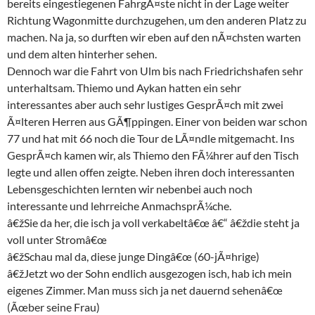
bereits eingestiegenen FahrgÃ¤ste nicht in der Lage weiter
Richtung Wagonmitte durchzugehen, um den anderen Platz zu
machen. Na ja, so durften wir eben auf den nÃ¤chsten warten
und dem alten hinterher sehen.
Dennoch war die Fahrt von Ulm bis nach Friedrichshafen sehr
unterhaltsam. Thiemo und Aykan hatten ein sehr
interessantes aber auch sehr lustiges GesprÃ¤ch mit zwei
Ã¤lteren Herren aus GÃ¶ppingen. Einer von beiden war schon
77 und hat mit 66 noch die Tour de LÃ¤ndle mitgemacht. Ins
GesprÃ¤ch kamen wir, als Thiemo den FÃ¼hrer auf den Tisch
legte und allen offen zeigte. Neben ihren doch interessanten
Lebensgeschichten lernten wir nebenbei auch noch
interessante und lehrreiche AnmachsprÃ¼che.
â€žSie da her, die isch ja voll verkabeltâ€œ â€“ â€ždie steht ja
voll unter Stromâ€œ
â€žSchau mal da, diese junge Dingâ€œ (60-jÃ¤hrige)
â€žJetzt wo der Sohn endlich ausgezogen isch, hab ich mein
eigenes Zimmer. Man muss sich ja net dauernd sehenâ€œ
(Ãœber seine Frau)