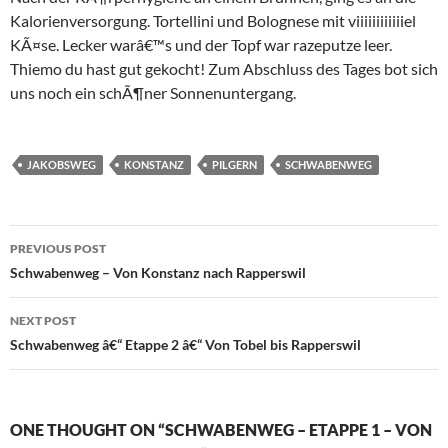
Kalorienversorgung. Tortellini und Bolognese mit viiiiiiiiiiiiel
KÃ¤se. Lecker warâ€™s und der Topf war razeputze leer.
Thiemo du hast gut gekocht! Zum Abschluss des Tages bot sich
uns noch ein schÃ¶ner Sonnenuntergang.
JAKOBSWEG
KONSTANZ
PILGERN
SCHWABENWEG
Post
PREVIOUS POST
navigation
Schwabenweg – Von Konstanz nach Rapperswil
NEXT POST
Schwabenweg â€“ Etappe 2 â€“ Von Tobel bis Rapperswil
ONE THOUGHT ON “SCHWABENWEG – ETAPPE 1 – VON