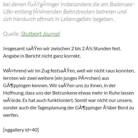
bei denen FuÃŸgÃ¤nger insbesondere die am Bodensee-
Ufer entlang fÃ¼hrenden Bahnstrecken betreten und
sich hierdurch oftmals in Lebensgefahr begeben.
Quelle:
Stuttgart Journal
Insgesamt saÃŸen wir zwischen 2 bis 2 Â½ Stunden fest.
Angabe in Bericht nicht ganz korrekt.
WÃ¤hrend wir im Zug festsaÃŸen, weil wir nicht raus konnten,
lernten wir zwei weitere (ein junges PÃ¤rchen) aus
GÃ¶ppingen kennen. Wir saÃŸen uns zu ihnen, in der
Hoffnung, dass uns der Betrunkene etwas mehr in Ruhe lassen
wÃ¼rde. Es hat auch funktioniert. Somit war nicht nur unsere,
sonder auch die Tagesplanung der GÃ¶ppinger Ã¼ber Bord zu
werfen.
[nggallery id=40]