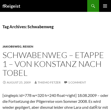
Search
fReigeist
SKIP
PRIMAR
TO
MENU
CONTENT
Tag Archives: Schwabenweg
JAKOBSWEG
,
REISEN
SCHWABENWEG – ETAPPE
1 – VON KONSTANZ NACH
TOBEL
AUGUST 25, 2009
THIEMO FETZER
1 COMMENT
[singlepic id=778 w=320 h=240 float=right] 18.08.2009 – oder
die Fortsetzung der Pilgerreise vom Sommer 2008. Es wird
wieder gepilgert, aber diesmal leider ohne Lara und dafÃ¼r mit