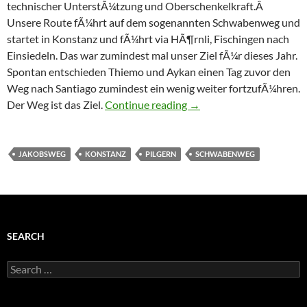
technischer UnterstÃ¼tzung und Oberschenkelkraft.Â
Unsere Route fÃ¼hrt auf dem sogenannten Schwabenweg und
startet in Konstanz und fÃ¼hrt via HÃ¶rnli, Fischingen nach
Einsiedeln. Das war zumindest mal unser Ziel fÃ¼r dieses Jahr.
Spontan entschieden Thiemo und Aykan einen Tag zuvor den
Weg nach Santiago zumindest ein wenig weiter fortzufÃ¼hren.
Schwabenweg – Etappe 1
Der Weg ist das Ziel.
Continue reading
→
JAKOBSWEG
KONSTANZ
PILGERN
SCHWABENWEG
SEARCH
Search
for: