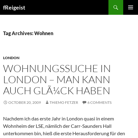
Search
fReigeist
SKIP
PRIMAR
TO
MENU
CONTENT
Tag Archives: Wohnen
LONDON
WOHNUNGSSUCHE IN
LONDON – MAN KANN
AUCH GLÃ¼CK HABEN
OCTOBER 20, 2009
THIEMO FETZER
6 COMMENTS
Nachdem ich das erste Jahr in London quasi in einem
Wohnheim der LSE, nämlich der Carr-Saunders Hall
unterkommen bin, hieß die erste Herausforderung für den