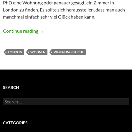
PhD eine Wohnung oder genauer gesagt, ein Zimmer in
London zu finden. Es sollte sich herausstellen, dass man auch
manchmal einfach sehr viel Glück haben kann.
Wohnungssuche in London – Man kann auch 
Continue reading
→
LONDON
WOHNEN
WOHNUNGSSUCHE
SEARCH
Search
for:
CATEGORIES