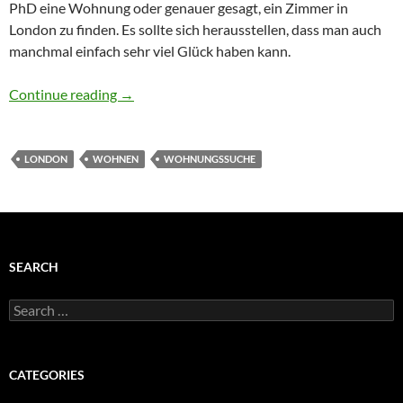
PhD eine Wohnung oder genauer gesagt, ein Zimmer in
London zu finden. Es sollte sich herausstellen, dass man auch
manchmal einfach sehr viel Glück haben kann.
Wohnungssuche in London – Man kann auch 
Continue reading
→
LONDON
WOHNEN
WOHNUNGSSUCHE
SEARCH
Search
for:
CATEGORIES