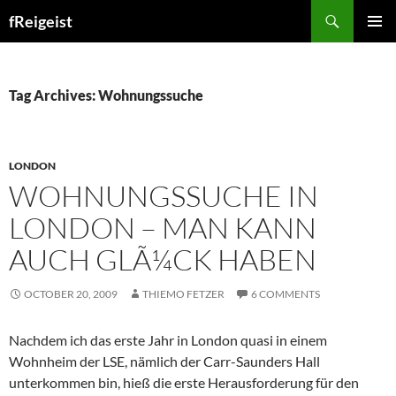
Search
fReigeist
SKIP
PRIMAR
TO
MENU
CONTENT
Tag Archives: Wohnungssuche
LONDON
WOHNUNGSSUCHE IN
LONDON – MAN KANN
AUCH GLÃ¼CK HABEN
OCTOBER 20, 2009
THIEMO FETZER
6 COMMENTS
Nachdem ich das erste Jahr in London quasi in einem
Wohnheim der LSE, nämlich der Carr-Saunders Hall
unterkommen bin, hieß die erste Herausforderung für den