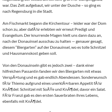
war. Das Zelt aufgebaut, wir unter der Dusche – so ging es
nach Regensburg in die Stadt.
Am Fischmarkt begann die Kirchentour – leider war der Dom
schon zu, aber dafÃ¼r erlebten wir erneut Predigt und
Evangelium. Der knurrende Magen hielt uns dann dazu an,
nach der Donauinsel ausschau zu halten — genauer gesagt,
diesem “Biergarten” auf der Donauinsel, wo es tolle Schnitzel
und Hausmannskost geben soll.
Von den Donauinseln gibt es jedoch zwei – dank einer
hilfreichen Passantin fanden wir den Biergarten mit etwas
VerspÃ¤tung und es gab endlich Abendessen. Sonderwunsch
fÃ¼r Thiemo aufgrund eines unerklÃ¤rbaren Appetit fÃ¼r
KnÃ¶del: Schnitzel mit SoÃŸe und KnÃ¶del, davor ein Salat.
FÃ¼r Franzi gab es den ersten Sauerbraten ihres Lebens,
ebenfalls mit KnÃ¶del.