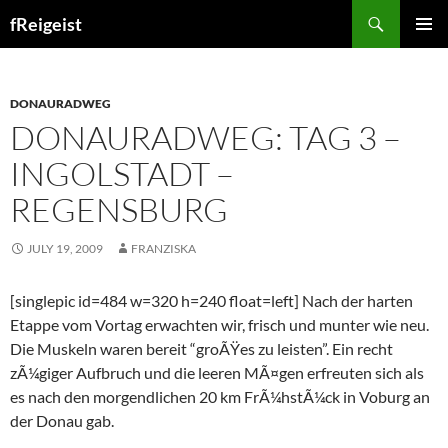
Search
fReigeist
SKIP
PRIMAR
TO
MENU
CONTENT
DONAURADWEG
DONAURADWEG: TAG 3 –
INGOLSTADT –
REGENSBURG
JULY 19, 2009
FRANZISKA
[singlepic id=484 w=320 h=240 float=left] Nach der harten
Etappe vom Vortag erwachten wir, frisch und munter wie neu.
Die Muskeln waren bereit “groÃŸes zu leisten”. Ein recht
zÃ¼giger Aufbruch und die leeren MÃ¤gen erfreuten sich als
es nach den morgendlichen 20 km FrÃ¼hstÃ¼ck in Voburg an
der Donau gab.