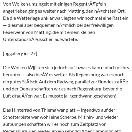
Von Wolken umzingelt mit einigen RegentrÃ¶pfeln
angetrieben ging es weiter nach Matting, den nÃ¤chsten Ort.
Da die Wetterlage unklar war, legten wir nochmal eine Rast ein
— diesmal aber bequemer, nÃ¤mlich bei der freiwilligen
Feuerwehr von Matting, die mit einem kleinen
UnterstandshÃ¤usschen aufwartete.
[nggallery id=27]
Die Wolken lÃ¶sten sich jedoch auf, bzw. es kam einfach nichts
herunter — also hieÃŸ es weiter. Bis Regensburg war es noch
ein gutes StÃ¼ck. Auf dem Radweg, parallel zur BundestraÃŸe
und der Donau schafften wir es nach Regensburg, bevor die
Luft drauÃŸen war. Es musste ja irgendwann geschehen!
Das Hinterrad von Thiema war platt — irgendwo auf der
Schotterpiste war wohl eine Scherbe. Mit hin- und wieder
aufpumpen schafften wir es noch zum Zeltplatz von
Regensburg, der wiederum ein sehr groÃŸer Campingplatz