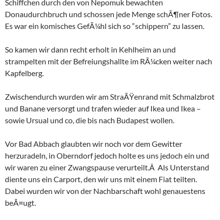
Schiffchen durch den von Nepomuk bewachten
Donaudurchbruch und schossen jede Menge schÃ¶ner Fotos.
Es war ein komisches GefÃ¼hl sich so “schippern” zu lassen.
So kamen wir dann recht erholt in Kehlheim an und
strampelten mit der Befreiungshallte im RÃ¼cken weiter nach
Kapfelberg.
Zwischendurch wurden wir am StraÃŸenrand mit Schmalzbrot
und Banane versorgt und trafen wieder auf Ikea und Ikea –
sowie Ursual und co, die bis nach Budapest wollen.
Vor Bad Abbach glaubten wir noch vor dem Gewitter
herzuradeln, in Oberndorf jedoch holte es uns jedoch ein und
wir waren zu einer Zwangspause verurteilt.Â Als Unterstand
diente uns ein Carport, den wir uns mit einem Fiat teilten.
Dabei wurden wir von der Nachbarschaft wohl genauestens
beÃ¤ugt.