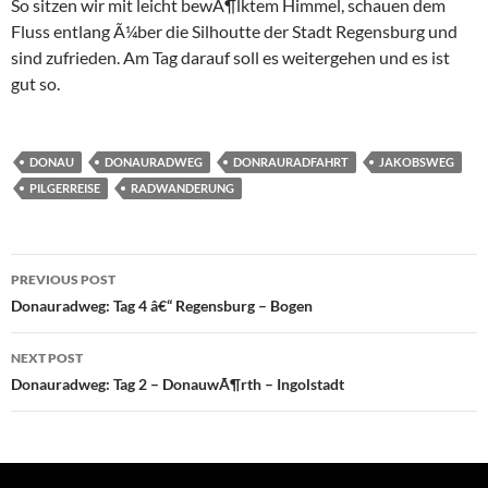
So sitzen wir mit leicht bewÃ¶lktem Himmel, schauen dem
Fluss entlang Ã¼ber die Silhoutte der Stadt Regensburg und
sind zufrieden. Am Tag darauf soll es weitergehen und es ist
gut so.
DONAU
DONAURADWEG
DONRAURADFAHRT
JAKOBSWEG
PILGERREISE
RADWANDERUNG
Post
PREVIOUS POST
navigation
Donauradweg: Tag 4 â€“ Regensburg – Bogen
NEXT POST
Donauradweg: Tag 2 – DonauwÃ¶rth – Ingolstadt