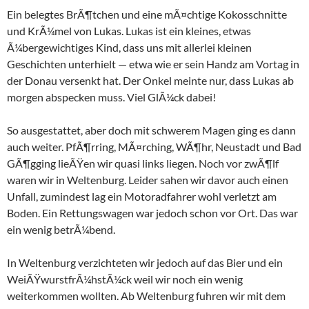
Ein belegtes BrÃ¶tchen und eine mÃ¤chtige Kokosschnitte
und KrÃ¼mel von Lukas. Lukas ist ein kleines, etwas
Ã¼bergewichtiges Kind, dass uns mit allerlei kleinen
Geschichten unterhielt — etwa wie er sein Handz am Vortag in
der Donau versenkt hat. Der Onkel meinte nur, dass Lukas ab
morgen abspecken muss. Viel GlÃ¼ck dabei!
So ausgestattet, aber doch mit schwerem Magen ging es dann
auch weiter. PfÃ¶rring, MÃ¤rching, WÃ¶hr, Neustadt und Bad
GÃ¶gging lieÃŸen wir quasi links liegen. Noch vor zwÃ¶lf
waren wir in Weltenburg. Leider sahen wir davor auch einen
Unfall, zumindest lag ein Motoradfahrer wohl verletzt am
Boden. Ein Rettungswagen war jedoch schon vor Ort. Das war
ein wenig betrÃ¼bend.
In Weltenburg verzichteten wir jedoch auf das Bier und ein
WeiÃŸwurstfrÃ¼hstÃ¼ck weil wir noch ein wenig
weiterkommen wollten. Ab Weltenburg fuhren wir mit dem