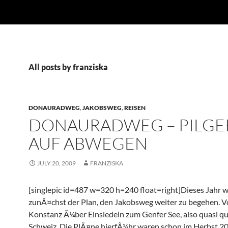
All posts by franziska
DONAURADWEG
,
JAKOBSWEG
,
REISEN
DONAURADWEG – PILGE
AUF ABWEGEN
JULY 20, 2009
FRANZISKA
[singlepic id=487 w=320 h=240 float=right]Dieses Jahr 
zunÃ¤chst der Plan, den Jakobsweg weiter zu begehen. 
Konstanz Ã¼ber Einsiedeln zum Genfer See, also quasi qu
Schweiz. Die PlÃ¤ne hierfÃ¼hr waren schon im Herbst 200