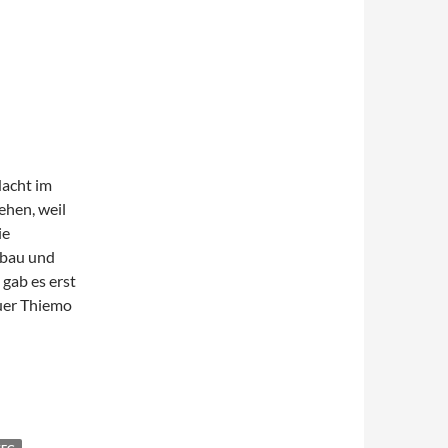
Nacht im
ehen, weil
ie
bbau und
gab es erst
uer Thiemo
Ingolstadt