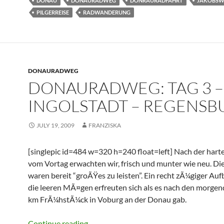
DONAU
DONAURADWEG
DONRAURADFAHRT
JAKOBSW
PILGERREISE
RADWANDERUNG
DONAURADWEG
DONAURADWEG: TAG 3 –
INGOLSTADT – REGENSB
JULY 19, 2009
FRANZISKA
[singlepic id=484 w=320 h=240 float=left] Nach der hart
vom Vortag erwachten wir, frisch und munter wie neu. D
waren bereit “groÃŸes zu leisten”. Ein recht zÃ¼giger Au
die leeren MÃ¤gen erfreuten sich als es nach den morgen
km FrÃ¼hstÃ¼ck in Voburg an der Donau gab.
Donauradweg: Tag 3 – Ingolstadt – Re
Continue reading
→