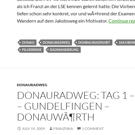
als ich Franzi an der LSE kennen gelernt hatte. Die Vorbe
liefen schon sehr konkret, vor und wÃ¤hrend der Examen
Wandern auf dem Jakobsweg ein Motivator.
Continue re
DONAU
DONAURADWEG
DONRAURADFAHRT
JAKOBSW
PILGERREISE
RADWANDERUNG
DONAURADWEG
DONAURADWEG: TAG 1 –
– GUNDELFINGEN –
DONAUWÃ¶RTH
JULY 19, 2009
FRANZISKA
1 COMMENT