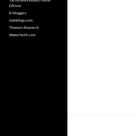
Yachthafenresidenz Hohe
DÃ¼ne
R-bloggers
statsblogs.com
Thiemo's Research
Waesche24.com