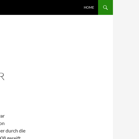
SKIP TO CONTENT
HOME
R
war
Von
er durch die
8 gereift,