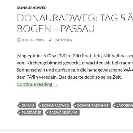
DONAURADWEG
DONAURADWEG: TAG 5 Â
BOGEN – PASSAU
JULY 19, 2009
FRANZISKA
[singlepic id=570 w=320 h=240 float=left] Mit halbnass
vom Kirchengebimmel geweckt, erwachten wir bei traum
Sonnenschein und durften nun die handgewaschene WÃ¤
dem FÃ¶n veredeln. Das dauerte doch so seine Zeit.
Donauradweg: Tag 5 â€“ Bogen – Passa
Continue reading
→
DONAU
DONAURADWEG
DONRAURADFAHRT
JAKOBSW
PILGERREISE
RADWANDERUNG