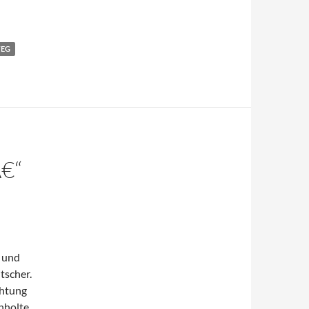
EG
€“
r und
tscher.
chtung
nholte.