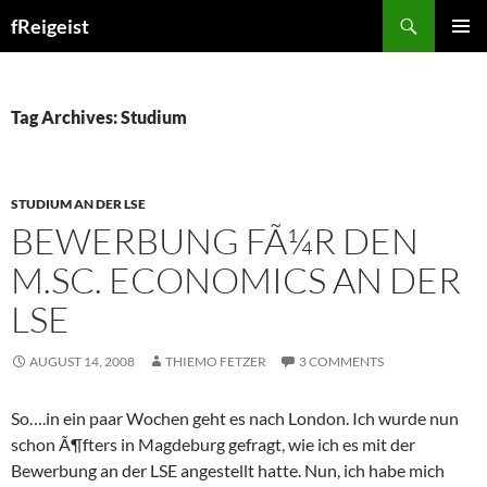
Search
fReigeist
SKIP
PRIMAR
TO
MENU
CONTENT
Tag Archives: Studium
STUDIUM AN DER LSE
BEWERBUNG FÃ¼R DEN
M.SC. ECONOMICS AN DER
LSE
AUGUST 14, 2008
THIEMO FETZER
3 COMMENTS
So….in ein paar Wochen geht es nach London. Ich wurde nun
schon Ã¶fters in Magdeburg gefragt, wie ich es mit der
Bewerbung an der LSE angestellt hatte. Nun, ich habe mich