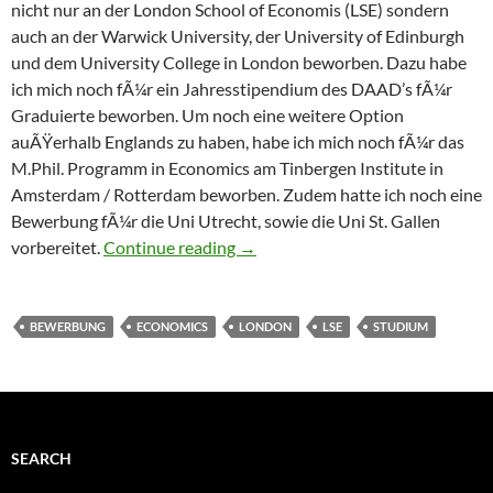
nicht nur an der London School of Economis (LSE) sondern
auch an der Warwick University, der University of Edinburgh
und dem University College in London beworben. Dazu habe
ich mich noch fÃ¼r ein Jahresstipendium des DAAD’s fÃ¼r
Graduierte beworben. Um noch eine weitere Option
auÃŸerhalb Englands zu haben, habe ich mich noch fÃ¼r das
M.Phil. Programm in Economics am Tinbergen Institute in
Amsterdam / Rotterdam beworben. Zudem hatte ich noch eine
Bewerbung fÃ¼r die Uni Utrecht, sowie die Uni St. Gallen
Bewerbung fÃ¼r den M.Sc. Econom
vorbereitet.
Continue reading
→
BEWERBUNG
ECONOMICS
LONDON
LSE
STUDIUM
SEARCH