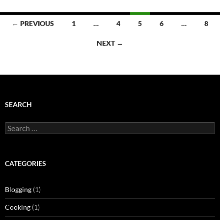
Posts
← PREVIOUS
1
…
4
5
6
…
8
navigation
NEXT →
SEARCH
Search
for:
CATEGORIES
Blogging
(1)
Cooking
(1)