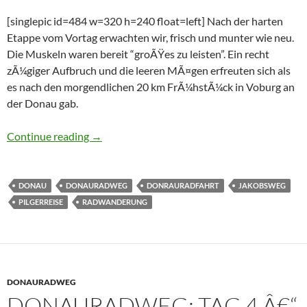
[singlepic id=484 w=320 h=240 float=left] Nach der harten
Etappe vom Vortag erwachten wir, frisch und munter wie neu.
Die Muskeln waren bereit “groÃŸes zu leisten”. Ein recht
zÃ¼giger Aufbruch und die leeren MÃ¤gen erfreuten sich als
es nach den morgendlichen 20 km FrÃ¼hstÃ¼ck in Voburg an
der Donau gab.
Donauradweg: Tag 3 – Ingolstadt – Regensbur
Continue reading
→
DONAU
DONAURADWEG
DONRAURADFAHRT
JAKOBSWEG
PILGERREISE
RADWANDERUNG
DONAURADWEG
DONAURADWEG: TAG 4 Â€“