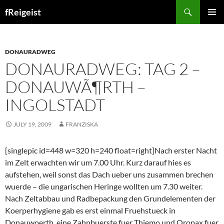
Search
fReigeist
SKIP
PRIMAR
TO
MENU
CONTENT
DONAURADWEG
DONAURADWEG: TAG 2 –
DONAUWÃ¶RTH –
INGOLSTADT
JULY 19, 2009
FRANZISKA
[singlepic id=448 w=320 h=240 float=right]Nach erster Nacht
im Zelt erwachten wir um 7.00 Uhr. Kurz darauf hies es
aufstehen, weil sonst das Dach ueber uns zusammen brechen
wuerde – die ungarischen Heringe wollten um 7.30 weiter.
Nach Zeltabbau und Radbepackung den Grundelementen der
Koerperhygiene gab es erst einmal Fruehstueck in
Donauwoerth, eine Zahnbuerste fuer Thiemo und Oropax fuer