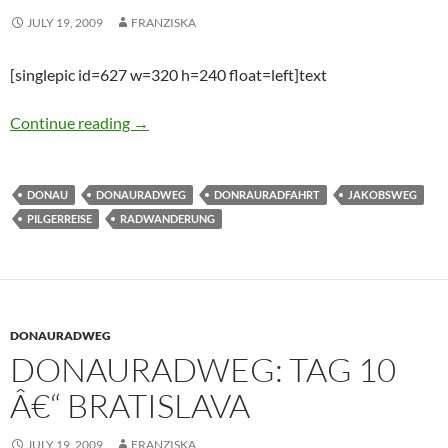
JULY 19, 2009
FRANZISKA
[singlepic id=627 w=320 h=240 float=left]text
Donauradweg: Tag 9 â€“ Wien
Continue reading
→
DONAU
DONAURADWEG
DONRAURADFAHRT
JAKOBSWEG
PILGERREISE
RADWANDERUNG
DONAURADWEG
DONAURADWEG: TAG 10
Â€“ BRATISLAVA
JULY 19, 2009
FRANZISKA