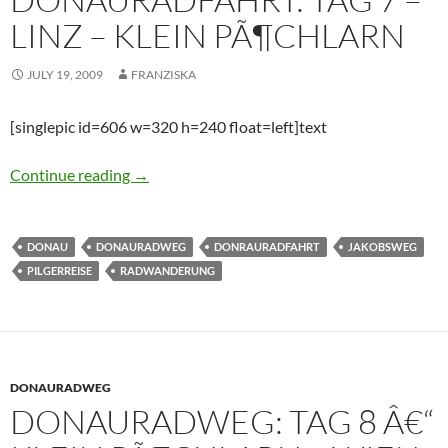
LINZ – KLEIN PÃ¶CHLARN
JULY 19, 2009
FRANZISKA
[singlepic id=606 w=320 h=240 float=left]text
Donauradfahrt: Tag 7 – Linz – Klein PÃ¶chlar
Continue reading
→
DONAU
DONAURADWEG
DONRAURADFAHRT
JAKOBSWEG
PILGERREISE
RADWANDERUNG
DONAURADWEG
DONAURADWEG: TAG 8 Â€“