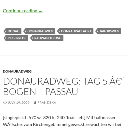
Donauradweg: Tag 4 â€“ Regensburg – Bogen
Continue reading
→
DONAU
DONAURADWEG
DONRAURADFAHRT
JAKOBSWEG
PILGERREISE
RADWANDERUNG
DONAURADWEG
DONAURADWEG: TAG 5 Â€“
BOGEN – PASSAU
JULY 19, 2009
FRANZISKA
[singlepic id=570 w=320 h=240 float=left] Mit halbnasser
WÃ¤sche, vom Kirchengebimmel geweckt, erwachten wir bei