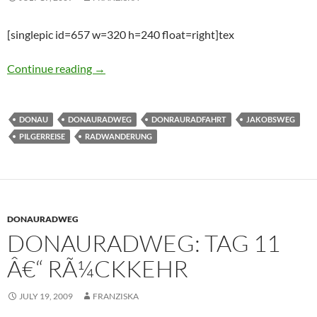
[singlepic id=657 w=320 h=240 float=right]tex
Donauradweg: Tag 10 â€“ Bratislava
Continue reading
→
DONAU
DONAURADWEG
DONRAURADFAHRT
JAKOBSWEG
PILGERREISE
RADWANDERUNG
DONAURADWEG
DONAURADWEG: TAG 11
Â€“ RÃ¼CKKEHR
JULY 19, 2009
FRANZISKA