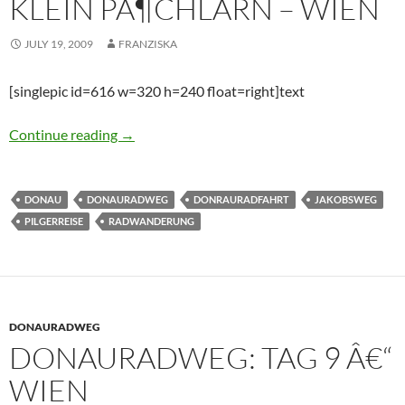
KLEIN PÃ¶CHLARN – WIEN
JULY 19, 2009
FRANZISKA
[singlepic id=616 w=320 h=240 float=right]text
Donauradweg: Tag 8 â€“ Klein PÃ¶chlarn – W
Continue reading
→
DONAU
DONAURADWEG
DONRAURADFAHRT
JAKOBSWEG
PILGERREISE
RADWANDERUNG
DONAURADWEG
DONAURADWEG: TAG 9 Â€“
WIEN