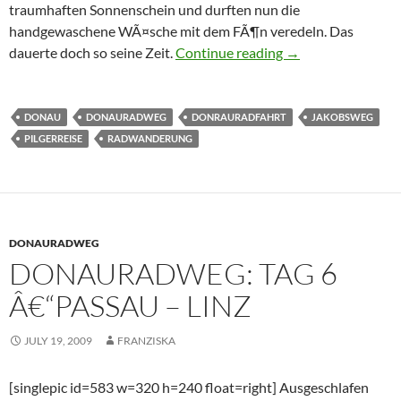
traumhaften Sonnenschein und durften nun die
handgewaschene WÃ¤sche mit dem FÃ¶n veredeln. Das
Donauradweg: Tag 
dauerte doch so seine Zeit.
Continue reading
→
DONAU
DONAURADWEG
DONRAURADFAHRT
JAKOBSWEG
PILGERREISE
RADWANDERUNG
DONAURADWEG
DONAURADWEG: TAG 6
Â€“PASSAU – LINZ
JULY 19, 2009
FRANZISKA
[singlepic id=583 w=320 h=240 float=right] Ausgeschlafen