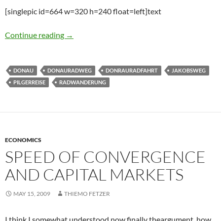
[singlepic id=664 w=320 h=240 float=left]text
Donauradweg: Tag 11 â€“ RÃ¼ckkehr
Continue reading
→
DONAU
DONAURADWEG
DONRAURADFAHRT
JAKOBSWEG
PILGERREISE
RADWANDERUNG
ECONOMICS
SPEED OF CONVERGENCE
AND CAPITAL MARKETS
MAY 15, 2009
THIEMO FETZER
I think I somewhat understood now finally theargument, how