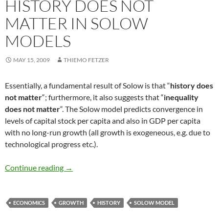
HISTORY DOES NOT
MATTER IN SOLOW
MODELS
MAY 15, 2009
THIEMO FETZER
Essentially, a fundamental result of Solow is that “
history does
not matter
“; furthermore, it also suggests that “
inequality
does not matter
“. The Solow model predicts convergence in
levels of capital stock per capita and also in GDP per capita
with no long-run growth (all growth is exogeneous, e.g. due to
technological progress etc.).
History does not matter in Solow Models
Continue reading
→
ECONOMICS
GROWTH
HISTORY
SOLOW MODEL