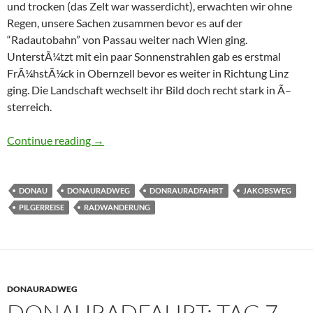
und trocken (das Zelt war wasserdicht), erwachten wir ohne
Regen, unsere Sachen zusammen bevor es auf der
“Radautobahn” von Passau weiter nach Wien ging.
UnterstÃ¼tzt mit ein paar Sonnenstrahlen gab es erstmal
FrÃ¼hstÃ¼ck in Obernzell bevor es weiter in Richtung Linz
ging. Die Landschaft wechselt ihr Bild doch recht stark in Ã–
sterreich.
Donauradweg: Tag 6 â€“Passau – Linz
Continue reading
→
DONAU
DONAURADWEG
DONRAURADFAHRT
JAKOBSWEG
PILGERREISE
RADWANDERUNG
DONAURADWEG
DONAURADFAHRT: TAG 7 –