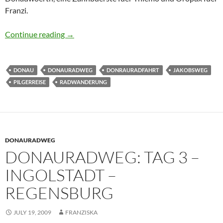
Franzi.
Donauradweg: Tag 2 – DonauwÃ¶rth – Ingols
Continue reading
→
DONAU
DONAURADWEG
DONRAURADFAHRT
JAKOBSWEG
PILGERREISE
RADWANDERUNG
DONAURADWEG
DONAURADWEG: TAG 3 –
INGOLSTADT –
REGENSBURG
JULY 19, 2009
FRANZISKA