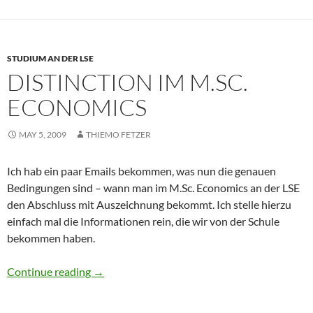
STUDIUM AN DER LSE
DISTINCTION IM M.SC.
ECONOMICS
MAY 5, 2009
THIEMO FETZER
Ich hab ein paar Emails bekommen, was nun die genauen
Bedingungen sind – wann man im M.Sc. Economics an der LSE
den Abschluss mit Auszeichnung bekommt. Ich stelle hierzu
einfach mal die Informationen rein, die wir von der Schule
bekommen haben.
Distinction im M.Sc. Economics
Continue reading
→