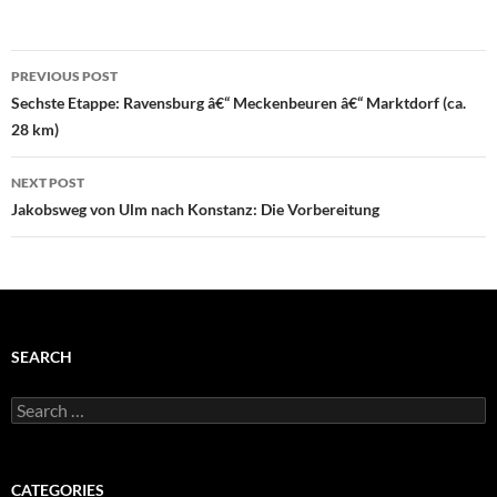
Post
PREVIOUS POST
navigation
Sechste Etappe: Ravensburg â€“ Meckenbeuren â€“ Marktdorf (ca.
28 km)
NEXT POST
Jakobsweg von Ulm nach Konstanz: Die Vorbereitung
SEARCH
Search
for:
CATEGORIES