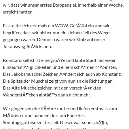
wir, dass wir unser erstes Etappenziel, innerhalb einer Woche,
erreicht hatten.
Es stellte sich erstmals ein WOW-GefÃ¼hl ein und wir
begriffen, dass wir bisher nur ein kleinen Teil des Weges
gegangen waren. Dennoch waren wir Stolz auf unser
Jokobsweg-StÃ¼ckchen.
Konstanz selbst ist eine groÃŸe und laute Stadt mit vielen
EinkaufsmÃ¶glichkeiten und einem schÃ¶nen MÃ¼nster.
Das Jakobsmuschel Zeichen Ã¤ndert sich auch ab Konstanz.
Die Spitze der Muschel zeigt von nun an die Richtung an.
Das Alte Muschelzeichen mit den verschrÃ¤nkten
WanderstÃ¶cken gibtâ€™s dann nicht mehr.
Wir gingen von der FÃ¤hre runter und liefen erstmals zum
MÃ¼nster und nahmen dort am Ende des
Sonntagsgottesdienstes Teil. Dieser war sehr schÃ¶n,