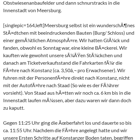
Obstwiesenanbaufelder und dann schnurstracks in die
Innenstadt von Meersburg.
[singlepic=164,left]Meersburg selbst ist ein wunderschÃ¶nes
StÃ¤dtchen mit beeindruckenden Bauten (Burg/ Schloss) und
einer gemÃ¼tlichen AtmosphÃ¤re. Wir hatten GlÃ¼ck und
fanden, obwohl es Sonntag war, eine kleine BÃ¤ckerei. Wir
kauften wie gewohnt unsere sÃ¼ÃŸen StÃ¼ckchen und
danach am Ticketverkaufsstand die Fahrkarten fÃ¼r die
FÃ¤hre nach Konstanz (ca. 3,50â‚¬ pro Erwachsener). Wir
fuhren mit der PersonenfÃ¤hre direkt nach Konstanz, nicht
mit der AutofÃ¤hre nach Staad (So wie es der FÃ¼hrer
vorsieht). Von Staad aus hÃ¤tten wir noch ca. 6 km bis in die
Innenstadt laufen mÃ¼ssen, aber dazu waren wir dann doch
zu kaputt.
Gegen 11:25 Uhr ging die Ãœberfahrt los und dauerte so bis
ca. 11:55 Uhr. Nachdem die FÃ¤hre angelegt hatte und wir
unsere Ersten Schritte auf Konstanzer Boden taten, begriffen