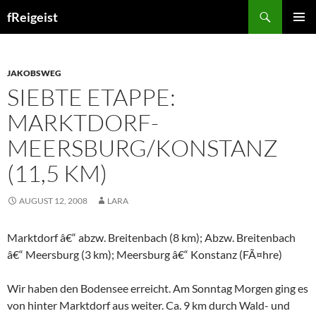
Search
fReigeist
SKIP
PRIMAR
TO
MENU
CONTENT
JAKOBSWEG
SIEBTE ETAPPE:
MARKTDORF-
MEERSBURG/KONSTANZ
(11,5 KM)
AUGUST 12, 2008
LARA
Marktdorf â€“ abzw. Breitenbach (8 km); Abzw. Breitenbach
â€“ Meersburg (3 km); Meersburg â€“ Konstanz (FÃ¤hre)
Wir haben den Bodensee erreicht. Am Sonntag Morgen ging es
von hinter Marktdorf aus weiter. Ca. 9 km durch Wald- und