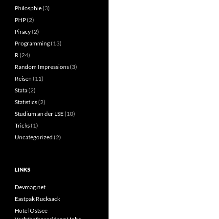
Philosphie
(3)
PHP
(2)
Piracy
(2)
Programming
(13)
R
(24)
Random Impressions
(3)
Reisen
(11)
Stata
(2)
Statistics
(2)
Studium an der LSE
(10)
Tricks
(1)
Uncategorized
(2)
LINKS
Devmag.net
Eastpak Rucksack
Hotel Ostsee