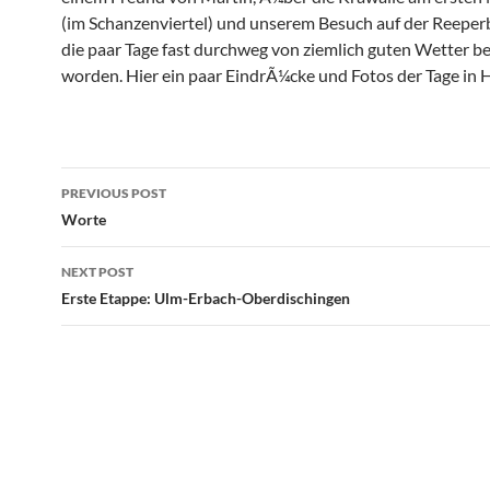
(im Schanzenviertel) und unserem Besuch auf der Reepe
die paar Tage fast durchweg von ziemlich guten Wetter be
worden. Hier ein paar EindrÃ¼cke und Fotos der Tage in
Post
PREVIOUS POST
navigation
Worte
NEXT POST
Erste Etappe: Ulm-Erbach-Oberdischingen