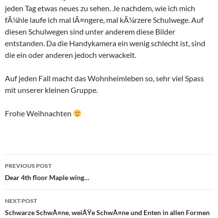
jeden Tag etwas neues zu sehen. Je nachdem, wie ich mich
fÃ¼hle laufe ich mal lÃ¤ngere, mal kÃ¼rzere Schulwege. Auf
diesen Schulwegen sind unter anderem diese Bilder
entstanden. Da die Handykamera ein wenig schlecht ist, sind
die ein oder anderen jedoch verwackelt.
Auf jeden Fall macht das Wohnheimleben so, sehr viel Spass
mit unserer kleinen Gruppe.
Frohe Weihnachten
Post
PREVIOUS POST
navigation
Dear 4th floor Maple wing…
NEXT POST
Schwarze SchwÃ¤ne, weiÃŸe SchwÃ¤ne und Enten in allen Formen