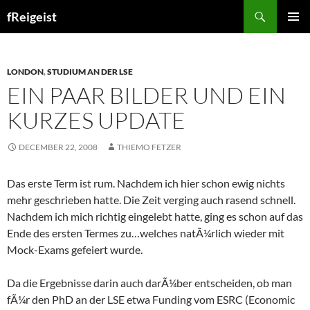
Search
fReigeist
SKIP
PRIMAR
TO
MENU
CONTENT
LONDON
,
STUDIUM AN DER LSE
EIN PAAR BILDER UND EIN
KURZES UPDATE
DECEMBER 22, 2008
THIEMO FETZER
Das erste Term ist rum. Nachdem ich hier schon ewig nichts
mehr geschrieben hatte. Die Zeit verging auch rasend schnell.
Nachdem ich mich richtig eingelebt hatte, ging es schon auf das
Ende des ersten Termes zu…welches natÃ¼rlich wieder mit
Mock-Exams gefeiert wurde.
Da die Ergebnisse darin auch darÃ¼ber entscheiden, ob man
fÃ¼r den PhD an der LSE etwa Funding vom ESRC (Economic