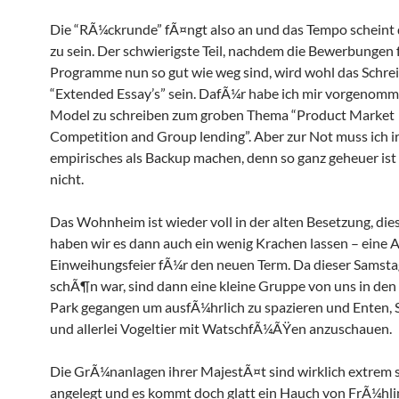
Die “RÃ¼ckrunde” fÃ¤ngt also an und das Tempo scheint 
zu sein. Der schwierigste Teil, nachdem die Bewerbungen
Programme nun so gut wie weg sind, wird wohl das Schre
“Extended Essay’s” sein. DafÃ¼r habe ich mir vorgenomm
Model zu schreiben zum groben Thema “Product Market
Competition and Group lending”. Aber zur Not muss ich 
empirisches als Backup machen, denn so ganz geheuer ist
nicht.
Das Wohnheim ist wieder voll in der alten Besetzung, die
haben wir es dann auch ein wenig Krachen lassen – eine A
Einweihungsfeier fÃ¼r den neuen Term. Da dieser Samsta
schÃ¶n war, sind dann eine kleine Gruppe von uns in den
Park gegangen um ausfÃ¼hrlich zu spazieren und Enten
und allerlei Vogeltier mit WatschfÃ¼ÃŸen anzuschauen.
Die GrÃ¼nanlagen ihrer MajestÃ¤t sind wirklich extrem
angelegt und es kommt doch glatt ein Hauch von FrÃ¼hlin