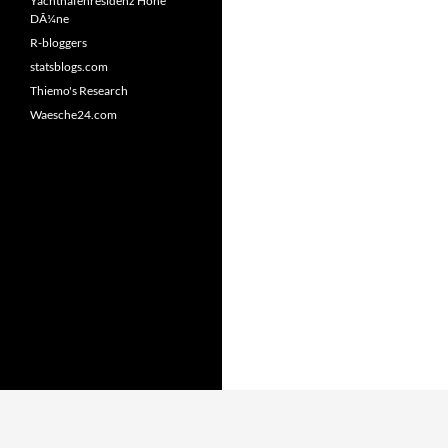
Yachthafenresidenz Hohe
DÃ¼ne
R-bloggers
statsblogs.com
Thiemo's Research
Waesche24.com