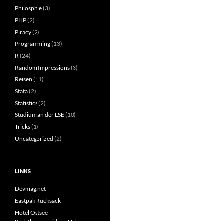
Philosphie
(3)
PHP
(2)
Piracy
(2)
Programming
(13)
R
(24)
Random Impressions
(3)
Reisen
(11)
Stata
(2)
Statistics
(2)
Studium an der LSE
(10)
Tricks
(1)
Uncategorized
(2)
LINKS
Devmag.net
Eastpak Rucksack
Hotel Ostsee