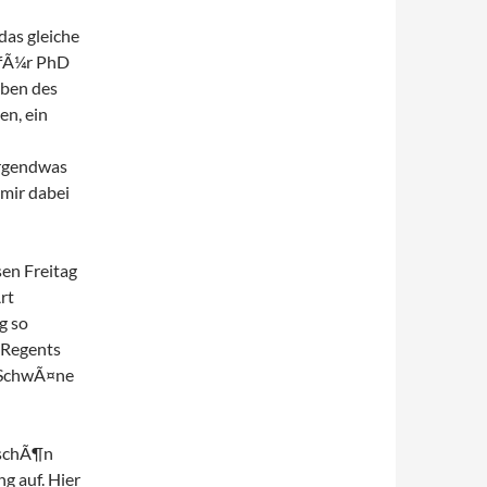
das gleiche
 fÃ¼r PhD
iben des
en, ein
irgendwas
 mir dabei
sen Freitag
rt
g so
 Regents
, SchwÃ¤ne
 schÃ¶n
g auf. Hier