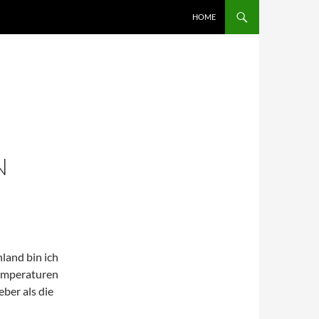
SKIP TO CONTENT
HOME
N
land bin ich
temperaturen
ber als die