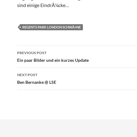
sind einige EindrÃ¼cke…
REGENTS PARK LONDON SCHWÃ¤NE
Post
PREVIOUS POST
navigation
Ein paar Bilder und ein kurzes Update
NEXT POST
Ben Bernanke @ LSE