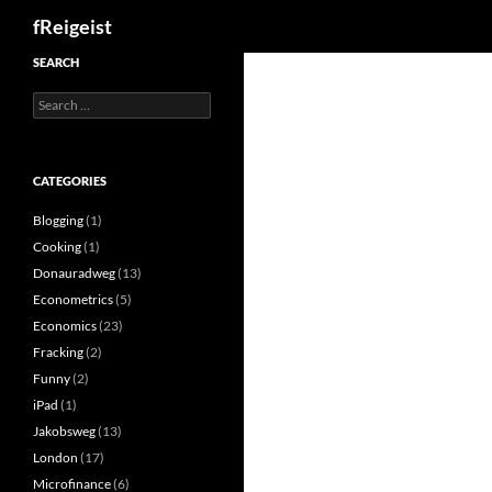
Search
fReigeist
SEARCH
Search
for:
CATEGORIES
Blogging
(1)
Cooking
(1)
Donauradweg
(13)
Econometrics
(5)
Economics
(23)
Fracking
(2)
Funny
(2)
iPad
(1)
Jakobsweg
(13)
London
(17)
Microfinance
(6)