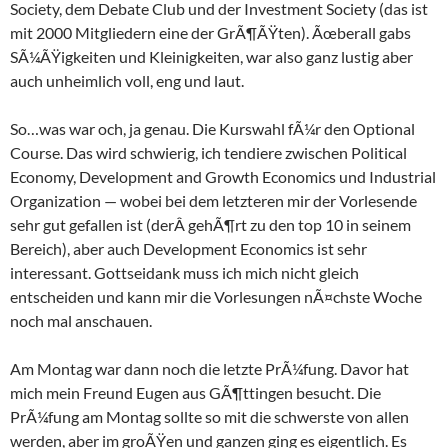
Society, dem Debate Club und der Investment Society (das ist
mit 2000 Mitgliedern eine der GrÃ¶ÃŸten). Ãœberall gabs
SÃ¼ÃŸigkeiten und Kleinigkeiten, war also ganz lustig aber
auch unheimlich voll, eng und laut.
So…was war och, ja genau. Die Kurswahl fÃ¼r den Optional
Course. Das wird schwierig, ich tendiere zwischen Political
Economy, Development and Growth Economics und Industrial
Organization — wobei bei dem letzteren mir der Vorlesende
sehr gut gefallen ist (derÂ gehÃ¶rt zu den top 10 in seinem
Bereich), aber auch Development Economics ist sehr
interessant. Gottseidank muss ich mich nicht gleich
entscheiden und kann mir die Vorlesungen nÃ¤chste Woche
noch mal anschauen.
Am Montag war dann noch die letzte PrÃ¼fung. Davor hat
mich mein Freund Eugen aus GÃ¶ttingen besucht. Die
PrÃ¼fung am Montag sollte so mit die schwerste von allen
werden, aber im groÃŸen und ganzen ging es eigentlich. Es