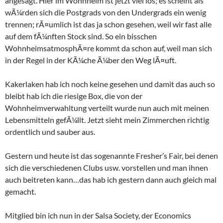
angesagt. Hier im Wohnheim ist jetzt viel los; es scheint als
wÃ¼rden sich die Postgrads von den Undergrads ein wenig
trennen; rÃ¤umlich ist das ja schon gesehen, weil wir fast alle
auf dem fÃ¼nften Stock sind. So ein bisschen
WohnheimsatmosphÃ¤re kommt da schon auf, weil man sich
in der Regel in der KÃ¼che Ã¼ber den Weg lÃ¤uft.
Kakerlaken hab ich noch keine gesehen und damit das auch so
bleibt hab ich die riesige Box, die von der
Wohnheimverwahltung verteilt wurde nun auch mit meinen
Lebensmitteln gefÃ¼llt. Jetzt sieht mein Zimmerchen richtig
ordentlich und sauber aus.
Gestern und heute ist das sogenannte Fresher’s Fair, bei denen
sich die verschiedenen Clubs usw. vorstellen und man ihnen
auch beitreten kann…das hab ich gestern dann auch gleich mal
gemacht.
Mitglied bin ich nun in der Salsa Society, der Economics