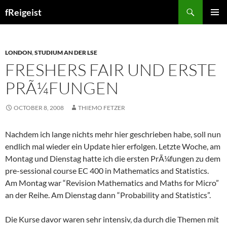
Search
fReigeist
SKIP
PRIMAR
TO
MENU
CONTENT
LONDON
,
STUDIUM AN DER LSE
FRESHERS FAIR UND ERSTE
PRÃ¼FUNGEN
OCTOBER 8, 2008
THIEMO FETZER
Nachdem ich lange nichts mehr hier geschrieben habe, soll nun
endlich mal wieder ein Update hier erfolgen. Letzte Woche, am
Montag und Dienstag hatte ich die ersten PrÃ¼fungen zu dem
pre-sessional course EC 400 in Mathematics and Statistics.
Am Montag war “Revision Mathematics and Maths for Micro”
an der Reihe. Am Dienstag dann “Probability and Statistics”.
Die Kurse davor waren sehr intensiv, da durch die Themen mit