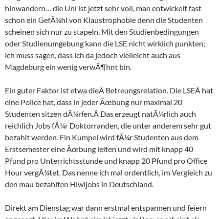
hinwandern… die Uni ist jetzt sehr voll, man entwickelt fast
schon ein GefÃ¼hl von Klaustrophobie denn die Studenten
scheinen sich nur zu stapeln. Mit den Studienbedingungen
oder Studienumgebung kann die LSE nicht wirklich punkten;
ich muss sagen, dass ich da jedoch vielleicht auch aus
Magdeburg ein wenig verwÃ¶hnt bin.
Ein guter Faktor ist etwa dieÂ Betreungsrelation. Die LSEÂ hat
eine Police hat, dass in jeder Ãœbung nur maximal 20
Studenten sitzen dÃ¼rfen.Â Das erzeugt natÃ¼rlich auch
reichlich Jobs fÃ¼r Doktorranden, die unter anderem sehr gut
bezahlt werden. Ein Kumpel wird fÃ¼r Studenten aus dem
Erstsemester eine Ãœbung leiten und wird mit knapp 40
Pfund pro Unterrichtsstunde und knapp 20 Pfund pro Office
Hour vergÃ¼tet. Das nenne ich mal ordentlich, im Vergleich zu
den mau bezahlten Hiwijobs in Deutschland.
Direkt am Dienstag war dann erstmal entspannen und feiern