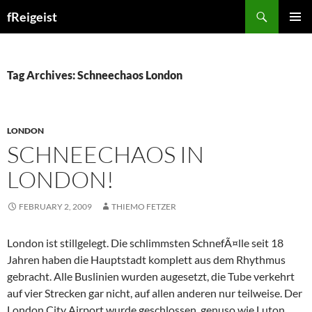
Search
fReigeist
SKIP
PRIMAR
TO
MENU
CONTENT
Tag Archives: Schneechaos London
LONDON
SCHNEECHAOS IN
LONDON!
FEBRUARY 2, 2009
THIEMO FETZER
London ist stillgelegt. Die schlimmsten SchnefÃ¤lle seit 18
Jahren haben die Hauptstadt komplett aus dem Rhythmus
gebracht. Alle Buslinien wurden augesetzt, die Tube verkehrt
auf vier Strecken gar nicht, auf allen anderen nur teilweise. Der
London City Airport wurde geschlossen, genuso wie Luton.