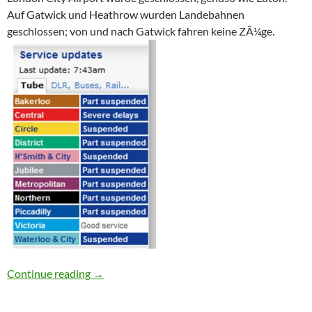
Auf Gatwick und Heathrow wurden Landebahnen
geschlossen; von und nach Gatwick fahren keine ZÃ¼ge.
Schneechaos in London!
Continue reading
→