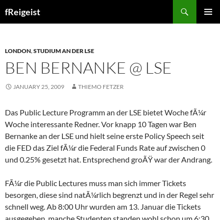
Search
fReigeist
SKIP
PRIMAR
TO
MENU
CONTENT
LONDON
,
STUDIUM AN DER LSE
BEN BERNANKE @ LSE
JANUARY 25, 2009
THIEMO FETZER
Das Public Lecture Programm an der LSE bietet Woche fÃ¼r
Woche interessante Redner. Vor knapp 10 Tagen war Ben
Bernanke an der LSE und hielt seine erste Policy Speech seit
die FED das Ziel fÃ¼r die Federal Funds Rate auf zwischen 0
und 0.25% gesetzt hat. Entsprechend groÃŸ war der Andrang.
FÃ¼r die Public Lectures muss man sich immer Tickets
besorgen, diese sind natÃ¼rlich begrenzt und in der Regel sehr
schnell weg. Ab 8:00 Uhr wurden am 13. Januar die Tickets
ausgegeben, manche Studenten standen wohl schon um 6:30