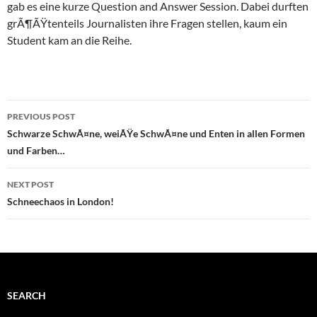
gab es eine kurze Question and Answer Session. Dabei durften
grÃ¶ÃŸtenteils Journalisten ihre Fragen stellen, kaum ein
Student kam an die Reihe.
Post
PREVIOUS POST
navigation
Schwarze SchwÃ¤ne, weiÃŸe SchwÃ¤ne und Enten in allen Formen
und Farben…
NEXT POST
Schneechaos in London!
SEARCH