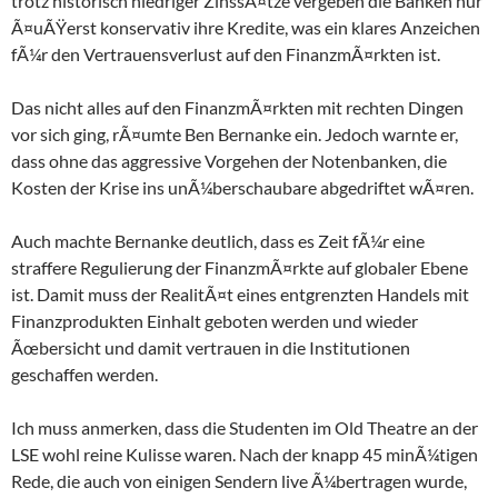
trotz historisch niedriger ZinssÃ¤tze vergeben die Banken nur
Ã¤uÃŸerst konservativ ihre Kredite, was ein klares Anzeichen
fÃ¼r den Vertrauensverlust auf den FinanzmÃ¤rkten ist.
Das nicht alles auf den FinanzmÃ¤rkten mit rechten Dingen
vor sich ging, rÃ¤umte Ben Bernanke ein. Jedoch warnte er,
dass ohne das aggressive Vorgehen der Notenbanken, die
Kosten der Krise ins unÃ¼berschaubare abgedriftet wÃ¤ren.
Auch machte Bernanke deutlich, dass es Zeit fÃ¼r eine
straffere Regulierung der FinanzmÃ¤rkte auf globaler Ebene
ist. Damit muss der RealitÃ¤t eines entgrenzten Handels mit
Finanzprodukten Einhalt geboten werden und wieder
Ãœbersicht und damit vertrauen in die Institutionen
geschaffen werden.
Ich muss anmerken, dass die Studenten im Old Theatre an der
LSE wohl reine Kulisse waren. Nach der knapp 45 minÃ¼tigen
Rede, die auch von einigen Sendern live Ã¼bertragen wurde,