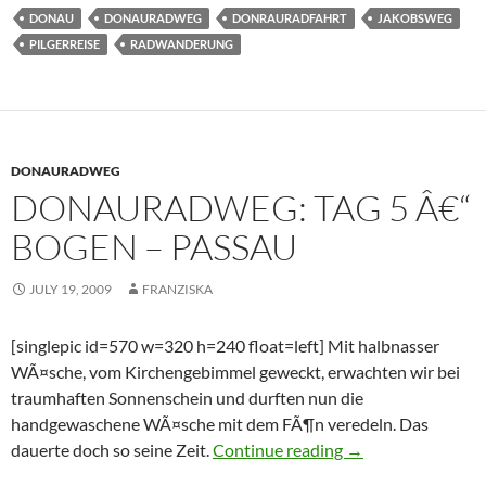
DONAU
DONAURADWEG
DONRAURADFAHRT
JAKOBSWEG
PILGERREISE
RADWANDERUNG
DONAURADWEG
DONAURADWEG: TAG 5 Â€“
BOGEN – PASSAU
JULY 19, 2009
FRANZISKA
[singlepic id=570 w=320 h=240 float=left] Mit halbnasser
WÃ¤sche, vom Kirchengebimmel geweckt, erwachten wir bei
traumhaften Sonnenschein und durften nun die
handgewaschene WÃ¤sche mit dem FÃ¶n veredeln. Das
Donauradweg: Tag 
dauerte doch so seine Zeit.
Continue reading
→