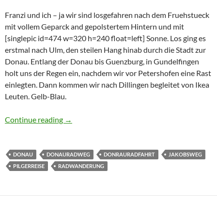
Franzi und ich – ja wir sind losgefahren nach dem Fruehstueck
mit vollem Geparck and gepolstertem Hintern und mit
[singlepic id=474 w=320 h=240 float=left] Sonne. Los ging es
erstmal nach Ulm, den steilen Hang hinab durch die Stadt zur
Donau. Entlang der Donau bis Guenzburg, in Gundelfingen
holt uns der Regen ein, nachdem wir vor Petershofen eine Rast
einlegten. Dann kommen wir nach Dillingen begleitet von Ikea
Leuten. Gelb-Blau.
Donauradweg: Tag 1 – Ulm – Gundelfingen 
Continue reading
→
DONAU
DONAURADWEG
DONRAURADFAHRT
JAKOBSWEG
PILGERREISE
RADWANDERUNG