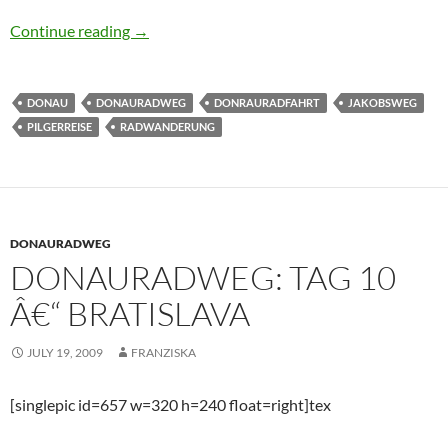
Donauradweg: Tag 9 â€“ Wien
Continue reading
→
DONAU
DONAURADWEG
DONRAURADFAHRT
JAKOBSWEG
PILGERREISE
RADWANDERUNG
DONAURADWEG
DONAURADWEG: TAG 10
Â€“ BRATISLAVA
JULY 19, 2009
FRANZISKA
[singlepic id=657 w=320 h=240 float=right]tex