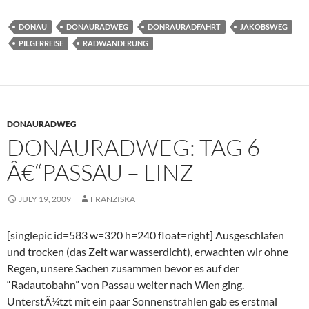
DONAU
DONAURADWEG
DONRAURADFAHRT
JAKOBSWEG
PILGERREISE
RADWANDERUNG
DONAURADWEG
DONAURADWEG: TAG 6
Â€“PASSAU – LINZ
JULY 19, 2009
FRANZISKA
[singlepic id=583 w=320 h=240 float=right] Ausgeschlafen
und trocken (das Zelt war wasserdicht), erwachten wir ohne
Regen, unsere Sachen zusammen bevor es auf der
“Radautobahn” von Passau weiter nach Wien ging.
UnterstÃ¼tzt mit ein paar Sonnenstrahlen gab es erstmal