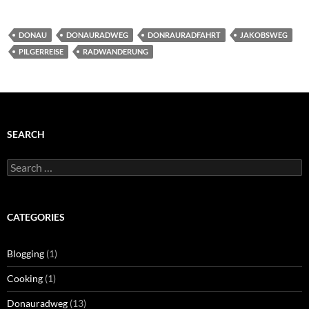
DONAU
DONAURADWEG
DONRAURADFAHRT
JAKOBSWEG
PILGERREISE
RADWANDERUNG
SEARCH
Search
for:
CATEGORIES
Blogging
(1)
Cooking
(1)
Donauradweg
(13)