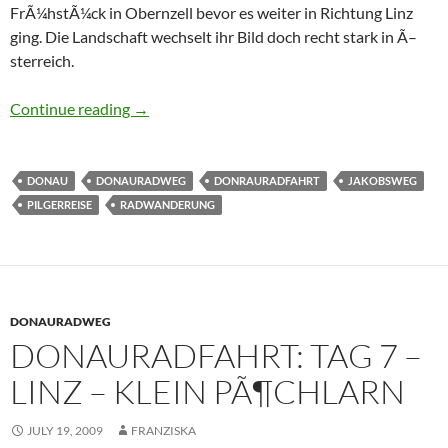
FrÃ¼hstÃ¼ck in Obernzell bevor es weiter in Richtung Linz
ging. Die Landschaft wechselt ihr Bild doch recht stark in Ã–
sterreich.
Donauradweg: Tag 6 â€“Passau – Linz
Continue reading
→
DONAU
DONAURADWEG
DONRAURADFAHRT
JAKOBSWEG
PILGERREISE
RADWANDERUNG
DONAURADWEG
DONAURADFAHRT: TAG 7 –
LINZ – KLEIN PÃ¶CHLARN
JULY 19, 2009
FRANZISKA