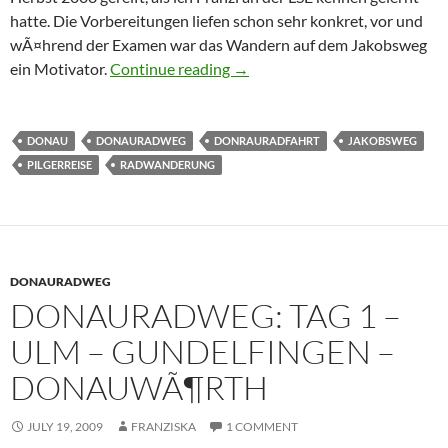
hatte. Die Vorbereitungen liefen schon sehr konkret, vor und
wÃ¤hrend der Examen war das Wandern auf dem Jakobsweg
Donauradweg – Pilger auf abw
ein Motivator.
Continue reading
→
DONAU
DONAURADWEG
DONRAURADFAHRT
JAKOBSWEG
PILGERREISE
RADWANDERUNG
DONAURADWEG
DONAURADWEG: TAG 1 –
ULM – GUNDELFINGEN –
DONAUWÃ¶RTH
JULY 19, 2009
FRANZISKA
1 COMMENT