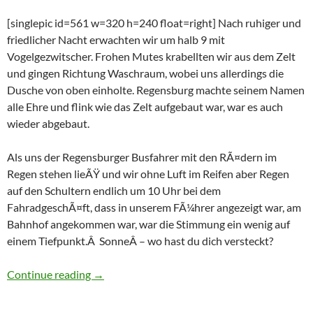
[singlepic id=561 w=320 h=240 float=right] Nach ruhiger und
friedlicher Nacht erwachten wir um halb 9 mit
Vogelgezwitscher. Frohen Mutes krabellten wir aus dem Zelt
und gingen Richtung Waschraum, wobei uns allerdings die
Dusche von oben einholte. Regensburg machte seinem Namen
alle Ehre und flink wie das Zelt aufgebaut war, war es auch
wieder abgebaut.
Als uns der Regensburger Busfahrer mit den RÃ¤dern im
Regen stehen lieÃŸ und wir ohne Luft im Reifen aber Regen
auf den Schultern endlich um 10 Uhr bei dem
FahradgeschÃ¤ft, dass in unserem FÃ¼hrer angezeigt war, am
Bahnhof angekommen war, war die Stimmung ein wenig auf
einem Tiefpunkt.Â SonneÂ – wo hast du dich versteckt?
Donauradweg: Tag 4 â€“ Regensburg – Bogen
Continue reading
→