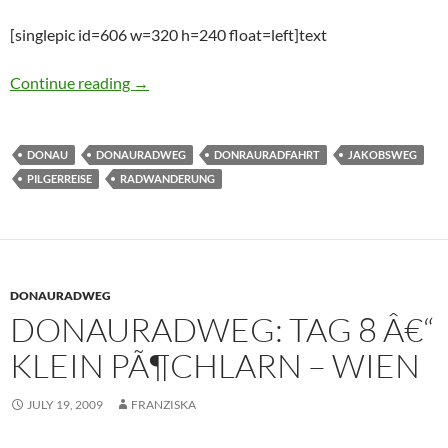
[singlepic id=606 w=320 h=240 float=left]text
Donauradfahrt: Tag 7 – Linz – Klein PÃ¶chlar
Continue reading
→
DONAU
DONAURADWEG
DONRAURADFAHRT
JAKOBSWEG
PILGERREISE
RADWANDERUNG
DONAURADWEG
DONAURADWEG: TAG 8 Â€“
KLEIN PÃ¶CHLARN – WIEN
JULY 19, 2009
FRANZISKA