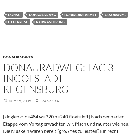
DONAU
DONAURADWEG
DONRAURADFAHRT
JAKOBSWEG
PILGERREISE
RADWANDERUNG
DONAURADWEG
DONAURADWEG: TAG 3 –
INGOLSTADT –
REGENSBURG
JULY 19, 2009
FRANZISKA
[singlepic id=484 w=320 h=240 float=left] Nach der harten
Etappe vom Vortag erwachten wir, frisch und munter wie neu.
Die Muskeln waren bereit “groÃŸes zu leisten”. Ein recht