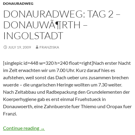
DONAURADWEG
DONAURADWEG: TAG 2 –
DONAUWÃ¶RTH –
INGOLSTADT
JULY 19, 2009
FRANZISKA
[singlepic id=448 w=320 h=240 float=right]Nach erster Nacht
im Zelt erwachten wir um 7.00 Uhr. Kurz darauf hies es
aufstehen, weil sonst das Dach ueber uns zusammen brechen
wuerde – die ungarischen Heringe wollten um 7.30 weiter.
Nach Zeltabbau und Radbepackung den Grundelementen der
Koerperhygiene gab es erst einmal Fruehstueck in
Donauwoerth, eine Zahnbuerste fuer Thiemo und Oropax fuer
Franzi.
Donauradweg: Tag 2 – DonauwÃ¶rth – Ingols
Continue reading
→