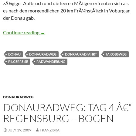
zÃ¼giger Aufbruch und die leeren MÃ¤gen erfreuten sich als
es nach den morgendlichen 20 km FrÃ¼hstÃ¼ck in Voburg an
der Donau gab.
Donauradweg: Tag 3 – Ingolstadt – Regensbur
Continue reading
→
DONAU
DONAURADWEG
DONRAURADFAHRT
JAKOBSWEG
PILGERREISE
RADWANDERUNG
DONAURADWEG
DONAURADWEG: TAG 4 Â€“
REGENSBURG – BOGEN
JULY 19, 2009
FRANZISKA