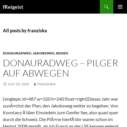
Search
fReigeist
SKIP
PRIMAR
TO
MENU
CONTENT
All posts by franziska
DONAURADWEG
,
JAKOBSWEG
,
REISEN
DONAURADWEG – PILGER
AUF ABWEGEN
JULY 20, 2009
FRANZISKA
[singlepic id=487 w=320 h=240 float=right]Dieses Jahr war
zunÃ¤chst der Plan, den Jakobsweg weiter zu begehen. Von
Konstanz Ã¼ber Einsiedeln zum Genfer See, also quasi quer
durch die Schweiz. Die PlÃ¤ne hierfÃ¼hr waren schon im
Herbst 2008 gereift, als ich Franzi an der LSE kennen gelernt