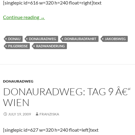
[singlepic id=616 w=320 h=240 float=right]text
Donauradweg: Tag 8 â€“ Klein PÃ¶chlarn – W
Continue reading
→
DONAU
DONAURADWEG
DONRAURADFAHRT
JAKOBSWEG
PILGERREISE
RADWANDERUNG
DONAURADWEG
DONAURADWEG: TAG 9 Â€“
WIEN
JULY 19, 2009
FRANZISKA
[singlepic id=627 w=320 h=240 float=left]text