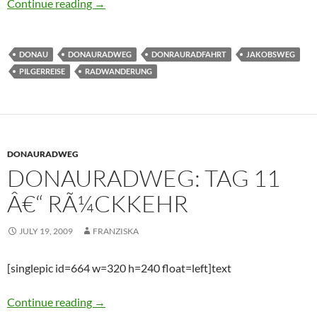
Donauradweg: Tag 10 â€“ Bratislava
Continue reading
→
DONAU
DONAURADWEG
DONRAURADFAHRT
JAKOBSWEG
PILGERREISE
RADWANDERUNG
DONAURADWEG
DONAURADWEG: TAG 11
Â€“ RÃ¼CKKEHR
JULY 19, 2009
FRANZISKA
[singlepic id=664 w=320 h=240 float=left]text
Donauradweg: Tag 11 â€“ RÃ¼ckkehr
Continue reading
→