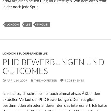
erklÃ¤rt, einen neuen Pinguin zu fertigen. Von dem alten fehlt
leider noch jede Spur.
LONDON
LSE
PINGUIN
LONDON
,
STUDIUM AN DER LSE
PHD BEWERBUNGEN UND
OUTCOMES
APRIL 14, 2009
THIEMO FETZER
4 COMMENTS
Ich dachte, ich schreibe hier auch einmal etwas Ã¼ber den
aktuellen Verlauf der PhD Bewerbungen. Denn es gibt
bestimmt den ein oder anderen, den das interessiert. Ich hatte