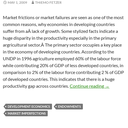
MAY 1, 2009
THIEMO FETZER
Market frictions or market failures are seen as one of the most
common reasons, why economies in developing countries
suffer from aÂ lack of growth. Some stylized facts indicate a
huge disparity in the productivity especially in the primary
argricultural sector.Â The primary sector occupies a key place
in the economy of developing countries. According to the
UNDP in 1996 agriculture employed 60% of the labour force
while contributing 20% of GDP of less developed countries, in
comparison to 2% of the labour force contributing 2 % of GDP
of developed countries. This indicates that there is a huge
Inverse lan
productivity gap across countries.
Continue reading
→
DEVELOPMENT ECONOMICS
ENDOWMENTS
MARKET IMPERFECTIONS