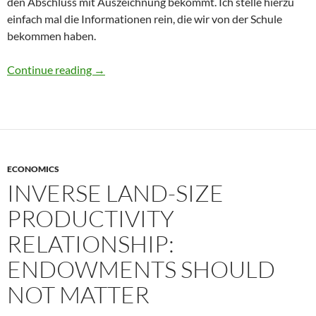
den Abschluss mit Auszeichnung bekommt. Ich stelle hierzu
einfach mal die Informationen rein, die wir von der Schule
bekommen haben.
Distinction im M.Sc. Economics
Continue reading
→
ECONOMICS
INVERSE LAND-SIZE
PRODUCTIVITY
RELATIONSHIP:
ENDOWMENTS SHOULD
NOT MATTER