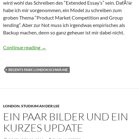
wird wohl das Schreiben des “Extended Essay’s” sein. DafÃ¼r
habe ich mir vorgenommen, ein Model zu schreiben zum
groben Thema “Product Market Competition and Group
lending”. Aber zur Not muss ich irgendwas empirisches als
Backup machen, denn so ganz geheuer ist mir dabei nicht.
Schwarze SchwÃ¤ne, weiÃŸe SchwÃ¤ne und En
Continue reading
→
REGENTS PARK LONDON SCHWÃ¤NE
LONDON
,
STUDIUM AN DER LSE
EIN PAAR BILDER UND EIN
KURZES UPDATE