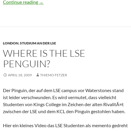
The equity premium puzzle and the risk free ra
Continue reading
→
LONDON
,
STUDIUM AN DER LSE
WHERE IS THE LSE
PENGUIN?
APRIL 18, 2009
THIEMO FETZER
Der Pinguin, der auf dem LSE campus vor Waterstones stand
ist leider verschwunden. Es wird vermutet, dass vielleicht
Studenten von Kings College im Zeichen der alten RivalitÃ¤t
zwischen der LSE und dem KCL den Pinguin gestohlen haben.
Hier ein kleines Video das LSE Studenten als memento gedreht