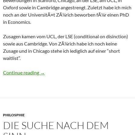
Bewerbungen in Stanford, Chicago, an der LSE, am UCL, in
Oxford sowie in Cambridge angestrengt. Zuletzt habe ich mich
noch an der UniversitÃ¤t ZÃ¼rich beworben fÃ¼r einen PhD
in Economics.
Zusagen kamen vom UCL, der LSE (conditional on disinction)
sowie aus Cambridge. Von ZÃ¼rich habe ich noch keine
Zusage und in Chicago stehe ich lediglich auf einer “short
waitlist”.
PhD Bewerbungen und Outcomes
Continue reading
→
PHILOSPHIE
DIE SUCHE NACH DEM