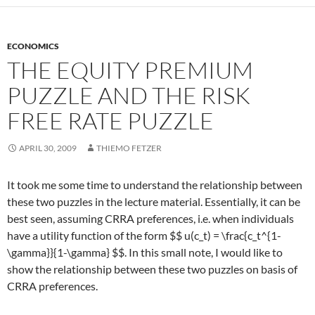
ECONOMICS
THE EQUITY PREMIUM
PUZZLE AND THE RISK
FREE RATE PUZZLE
APRIL 30, 2009
THIEMO FETZER
It took me some time to understand the relationship between
these two puzzles in the lecture material. Essentially, it can be
best seen, assuming CRRA preferences, i.e. when individuals
have a utility function of the form $$ u(c_t) = \frac{c_t^{1-
\gamma}}{1-\gamma} $$. In this small note, I would like to
show the relationship between these two puzzles on basis of
CRRA preferences.