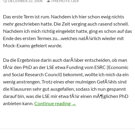
DECEMBER 22, 2008
THIEMO FETZER
Das erste Term ist rum. Nachdem ich hier schon ewig nichts
mehr geschrieben hatte. Die Zeit verging auch rasend schnell.
Nachdem ich mich richtig eingelebt hatte, ging es schon auf das
Ende des ersten Termes zu…welches natÃ¼rlich wieder mit
Mock-Exams gefeiert wurde.
Da die Ergebnisse darin auch darÃ¼ber entscheiden, ob man
fÃ¼r den PhD an der LSE etwa Funding vom ESRC (Economic
and Social Research Council) bekommt, wollte ich mich da ein
wenig anstrengen. Trotz eines eher mulmigen GefÃ¼hls sind
die Klausuren sehr gut ausgefallen, sodass ich nun gespannt
darauf bin, was die LSE mir etwa fÃ¼r einen mÃ¶glichen PhD
Ein paar Bilder und ein kurzes
anbieten kann.
Continue reading
→