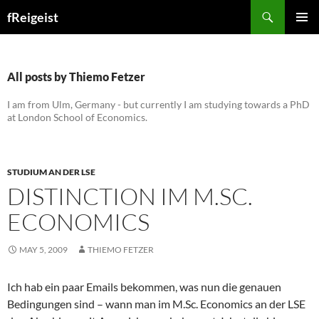
Search
fReigeist
SKIP
PRIMAR
TO
MENU
CONTENT
All posts by Thiemo Fetzer
I am from Ulm, Germany - but currently I am studying towards a PhD
at London School of Economics.
STUDIUM AN DER LSE
DISTINCTION IM M.SC.
ECONOMICS
MAY 5, 2009
THIEMO FETZER
Ich hab ein paar Emails bekommen, was nun die genauen
Bedingungen sind – wann man im M.Sc. Economics an der LSE