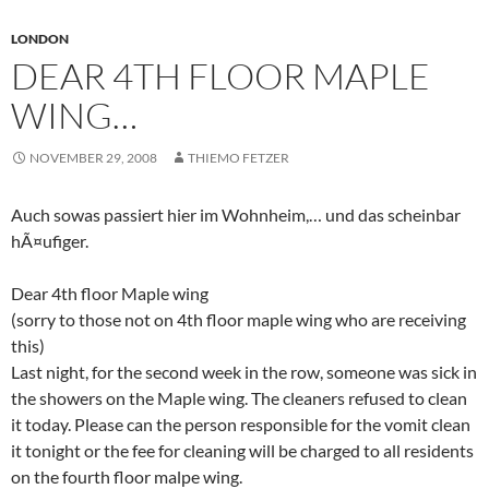
LONDON
DEAR 4TH FLOOR MAPLE
WING…
NOVEMBER 29, 2008
THIEMO FETZER
Auch sowas passiert hier im Wohnheim,… und das scheinbar
hÃ¤ufiger.
Dear 4th floor Maple wing
(sorry to those not on 4th floor maple wing who are receiving
this)
Last night, for the second week in the row, someone was sick in
the showers on the Maple wing. The cleaners refused to clean
it today. Please can the person responsible for the vomit clean
it tonight or the fee for cleaning will be charged to all residents
on the fourth floor malpe wing.