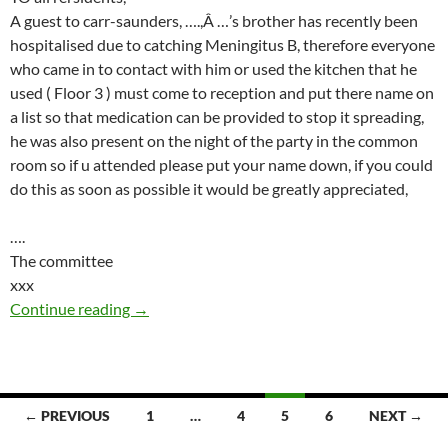
A guest to carr-saunders, ….,Â …’s brother has recently been
hospitalised due to catching Meningitus B, therefore everyone
who came in to contact with him or used the kitchen that he
used ( Floor 3 ) must come to reception and put there name on
a list so that medication can be provided to stop it spreading,
he was also present on the night of the party in the common
room so if u attended please put your name down, if you could
do this as soon as possible it would be greatly appreciated,
….
The committee
xxx
Seuchenalarm im Wohnheim
Continue reading
→
Posts
← PREVIOUS
1
…
4
5
6
NEXT →