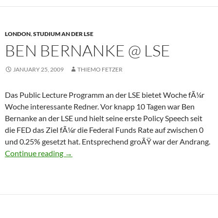
LONDON
,
STUDIUM AN DER LSE
BEN BERNANKE @ LSE
JANUARY 25, 2009
THIEMO FETZER
Das Public Lecture Programm an der LSE bietet Woche fÃ¼r
Woche interessante Redner. Vor knapp 10 Tagen war Ben
Bernanke an der LSE und hielt seine erste Policy Speech seit
die FED das Ziel fÃ¼r die Federal Funds Rate auf zwischen 0
und 0.25% gesetzt hat. Entsprechend groÃŸ war der Andrang.
Ben Bernanke @ LSE
Continue reading
→