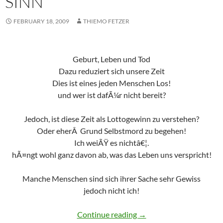
SINN
FEBRUARY 18, 2009
THIEMO FETZER
Geburt, Leben und Tod
Dazu reduziert sich unsere Zeit
Dies ist eines jeden Menschen Los!
und wer ist dafÃ¼r nicht bereit?
Jedoch, ist diese Zeit als Lottogewinn zu verstehen?
Oder eherÂ Grund Selbstmord zu begehen!
Ich weiÃŸ es nichtâ€¦.
hÃ¤ngt wohl ganz davon ab, was das Leben uns verspricht!
Manche Menschen sind sich ihrer Sache sehr Gewiss
jedoch nicht ich!
Die Suche nach dem Sinn
Continue reading
→